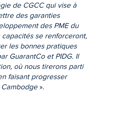
atégie de CGCC qui vise à
ettre des garanties
éveloppement des PME du
apacités se renforceront,
rer les bonnes pratiques
ar GuarantCo et PIDG. Il
ion, où nous tirerons parti
en faisant progresser
 le Cambodge
».