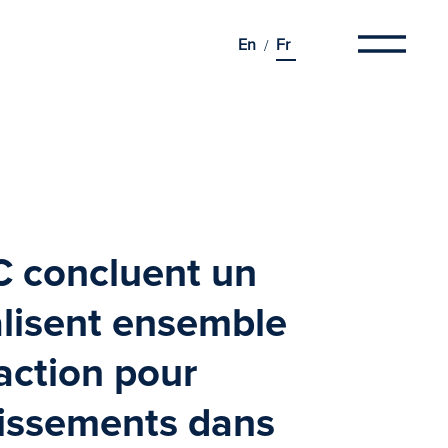
En
Fr
C
concluent un
alisent ensemble
action pour
tissements dans