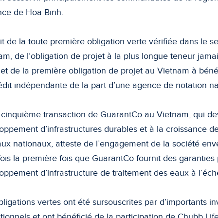
nce de Hoa Binh.
git de la toute première obligation verte vérifiée dans le s
am, de l’obligation de projet à la plus longue teneur jama
 et de la première obligation de projet au Vietnam à béné
édit indépendante de la part d’une agence de notation na
 cinquième transaction de GuarantCo au Vietnam, qui dev
oppement d’infrastructures durables et à la croissance 
aux nationaux, atteste de l’engagement de la société enve
fois la première fois que GuarantCo fournit des garanties 
oppement d’infrastructure de traitement des eaux à l’éch
bligations vertes ont été sursouscrites par d’importants in
tutionnels et ont bénéficié de la participation de Chubb L