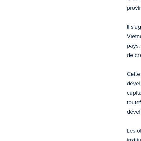
provi
Il s’a
Vietn
pays,
de cr
Cette
dével
capit
toute
dével
Les o
insti