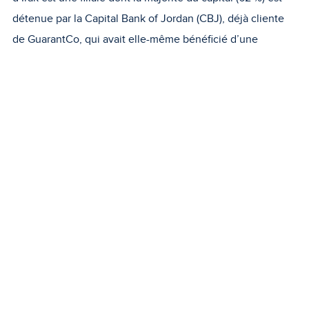
détenue par la Capital Bank of Jordan (CBJ), déjà cliente
de GuarantCo, qui avait elle-même bénéficié d’une
garantie de portefeuille en 2024.
Cette transaction, libellée en dinars irakiens (IQD),
constitue un partenariat majeur avec l’une des banques
commerciales les plus réputées d’Irak. Elle vise à mobiliser
les capitaux du secteur privé et à renforcer le système
financier national. Le secteur financier irakien a un rôle
essentiel à jouer dans la diversification économique et le
développement durable du pays, en le libérant de sa
dépendance au secteur pétrolier, qui représente
actuellement plus de la moitié de son PIB.