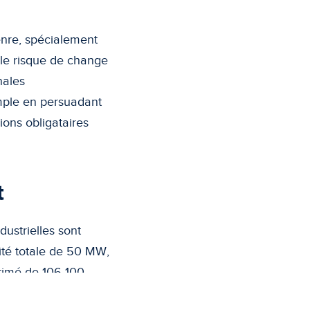
enre, spécialement
 le risque de change
nales
mple en persuadant
sions obligataires
t
ustrielles sont
cité totale de 50 MW,
stimé de 106 100
.