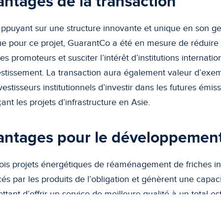
ntages de la transaction
appuyant sur une structure innovante et unique en son g
e pour ce projet, GuarantCo a été en mesure de réduire
es promoteurs et susciter l’intérêt d’institutions internatio
estissement. La transaction aura également valeur d’exe
vestisseurs institutionnels d’investir dans les futures émis
ant les projets d’infrastructure en Asie.
antages pour le développemen
rois projets énergétiques de réaménagement de friches ind
cés par les produits de l’obligation et génèrent une capa
ttant d’offrir un service de meilleure qualité à un total e
nnes. Les trois projets comptent également 105 employés