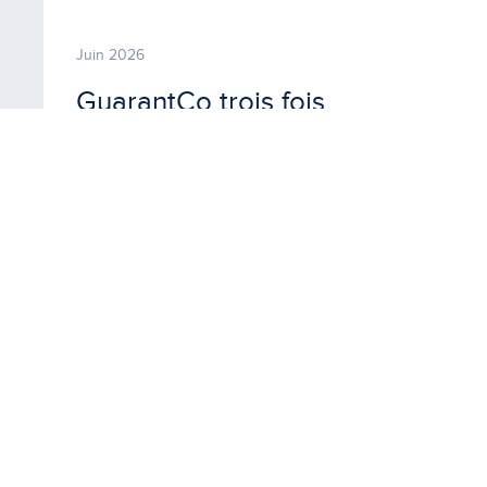
Juin 2026
GuarantCo trois fois
récompensée pour sa
transaction innovante avec
Senelec lors des
EMEA
Finance Achievement Awards