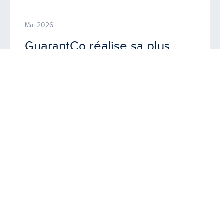
Mai 2026
GuarantCo réalise sa plus
importante opération à ce
jour : une garantie de
portefeuille de 100 millions de
dollars US pour
CRDB Bank
en Tanzanie