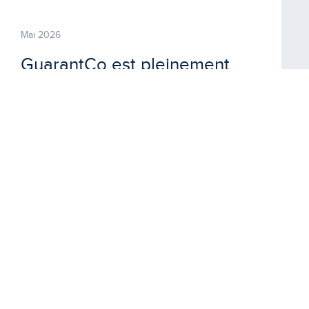
Mai 2026
GuarantCo est pleinement
intégré à
Private
Infrastructure Development
Group