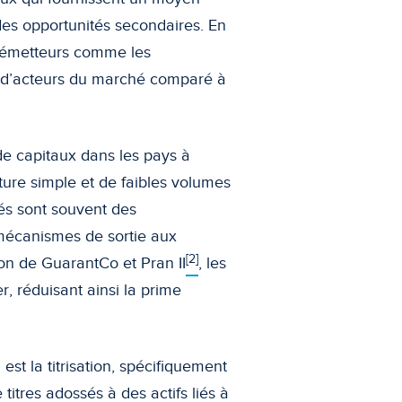
r des opportunités secondaires. En
es émetteurs comme les
nd d’acteurs du marché comparé à
e capitaux dans les pays à
cture simple et de faibles volumes
sés sont souvent des
 mécanismes de sortie aux
[2]
ion de GuarantCo et Pran II
, les
er, réduisant ainsi la prime
t la titrisation, spécifiquement
e titres adossés à des actifs liés à