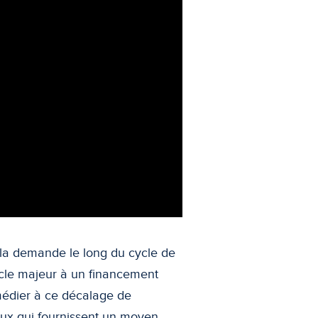
 et la demande le long du cycle de
tacle majeur à un financement
édier à ce décalage de
aux qui fournissent un moyen