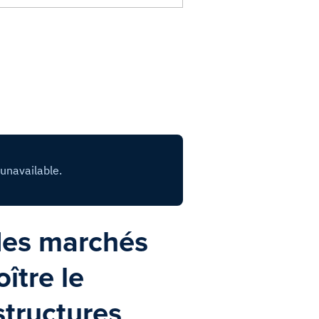
 des marchés
ître le
structures